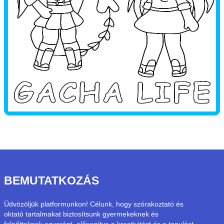
BEMUTATKOZÁS
Üdvözöljük platformunkon! Célunk, hogy szórakoztató és
oktató tartalmakat biztosítsunk gyermekeknek és