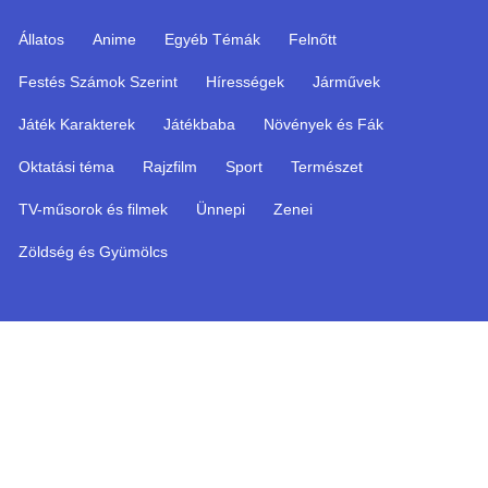
Állatos
Anime
Egyéb Témák
Felnőtt
Festés Számok Szerint
Hírességek
Járművek
Játék Karakterek
Játékbaba
Növények és Fák
Oktatási téma
Rajzfilm
Sport
Természet
TV-műsorok és filmek
Ünnepi
Zenei
Zöldség és Gyümölcs