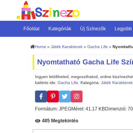
Főoldal
Kategóriák
Új Színezők
Legjobb
Home
»
Játék Karakterek
»
Gacha Life
»
Nyomtatha
Nyomtatható Gacha Life Sz
Ingyen letöltheted, megoszthatod, online kiszínez
kattints ide:
Gacha Life
. Kategória:
Játék Karakterek
Formátum: JPEG
Méret: 41.17 KB
Dimenzió: 70
485 Megtekintés