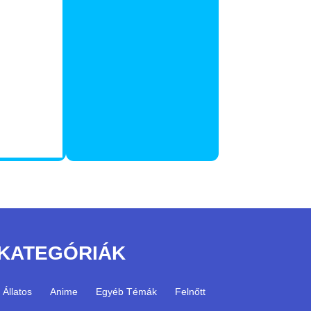
KATEGÓRIÁK
Állatos
Anime
Egyéb Témák
Felnőtt