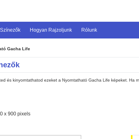
 Színezők
Hogyan Rajzoljunk
Rólunk
tó Gacha Life
ínezők
heted és kinyomtathatod ezeket a Nyomtatható Gacha Life képeket. Ha 
0 x 900 pixels