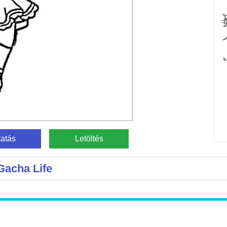
atás
Letöltés
Gacha Life