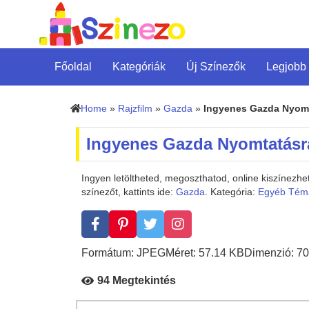
Főoldal
Kategóriák
Új Színezők
Legjobb
Home
»
Rajzfilm
»
Gazda
»
Ingyenes Gazda Nyom
Ingyenes Gazda Nyomtatásr
Ingyen letöltheted, megoszthatod, online kiszínez
színezőt, kattints ide:
Gazda
. Kategória:
Egyéb Tém
Formátum: JPEG
Méret: 57.14 KB
Dimenzió: 70
94 Megtekintés