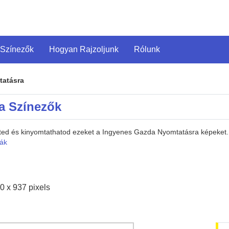
 Színezők
Hogyan Rajzoljunk
Rólunk
tatásra
a Színezők
heted és kinyomtathatod ezeket a Ingyenes Gazda Nyomtatásra képeket
ák
0 x 937 pixels