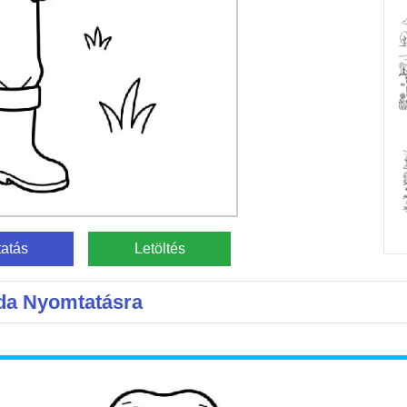
atás
Letöltés
zda Nyomtatásra