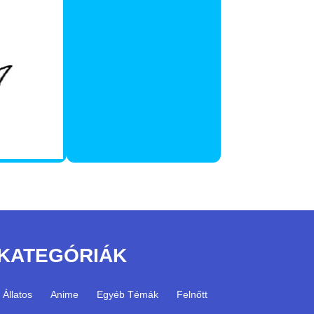
KATEGÓRIÁK
Állatos
Anime
Egyéb Témák
Felnőtt