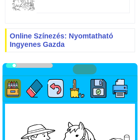
Online Színezés: Nyomtatható
Ingyenes Gazda