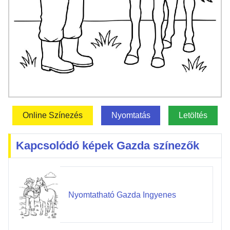
Online Színezés
Nyomtatás
Letöltés
Kapcsolódó képek Gazda színezők
Nyomtatható Gazda Ingyenes