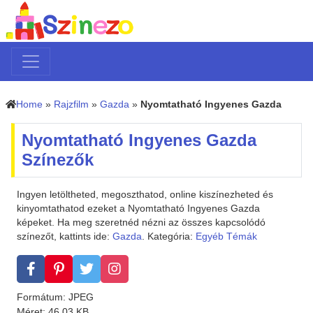
Home
»
Rajzfilm
»
Gazda
»
Nyomtatható Ingyenes Gazda
Nyomtatható Ingyenes Gazda
Színezők
Ingyen letöltheted, megoszthatod, online kiszínezheted és
kinyomtathatod ezeket a Nyomtatható Ingyenes Gazda
képeket. Ha meg szeretnéd nézni az összes kapcsolódó
színezőt, kattints ide:
Gazda
. Kategória:
Egyéb Témák
Formátum: JPEG
Méret: 46.03 KB