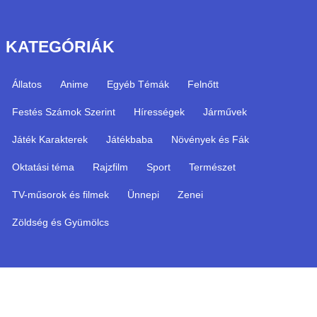
KATEGÓRIÁK
Állatos
Anime
Egyéb Témák
Felnőtt
Festés Számok Szerint
Hírességek
Járművek
Játék Karakterek
Játékbaba
Növények és Fák
Oktatási téma
Rajzfilm
Sport
Természet
TV-műsorok és filmek
Ünnepi
Zenei
Zöldség és Gyümölcs