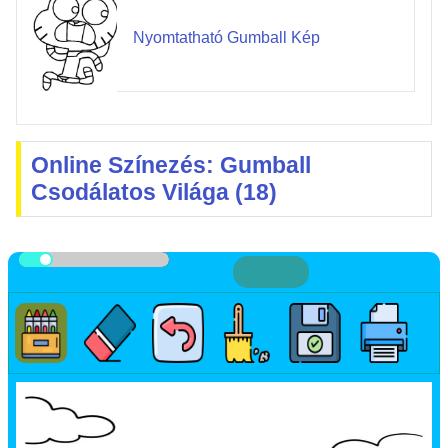
Nyomtatható Gumball Kép
Online Színezés: Gumball
Csodálatos Világa (18)