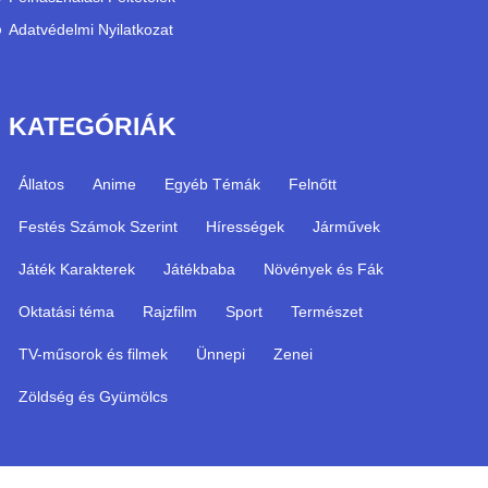
Adatvédelmi Nyilatkozat
KATEGÓRIÁK
Állatos
Anime
Egyéb Témák
Felnőtt
Festés Számok Szerint
Hírességek
Járművek
Játék Karakterek
Játékbaba
Növények és Fák
Oktatási téma
Rajzfilm
Sport
Természet
TV-műsorok és filmek
Ünnepi
Zenei
Zöldség és Gyümölcs