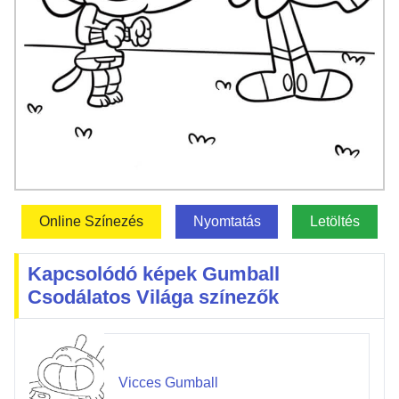
Online Színezés
Nyomtatás
Letöltés
Kapcsolódó képek Gumball
Csodálatos Világa színezők
Vicces Gumball