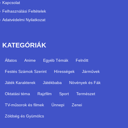
Kapcsolat
Felhasználási Feltételek
Adatvédelmi Nyilatkozat
KATEGÓRIÁK
Állatos
Anime
Egyéb Témák
Felnőtt
Festés Számok Szerint
Hírességek
Járművek
Játék Karakterek
Játékbaba
Növények és Fák
Oktatási téma
Rajzfilm
Sport
Természet
TV-műsorok és filmek
Ünnepi
Zenei
Zöldség és Gyümölcs