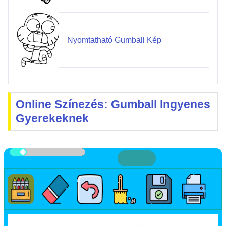
Nyomtatható Gumball Kép
Online Színezés: Gumball Ingyenes
Gyerekeknek