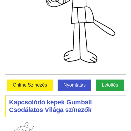
Online Színezés
Nyomtatás
Letöltés
Kapcsolódó képek Gumball
Csodálatos Világa színezők