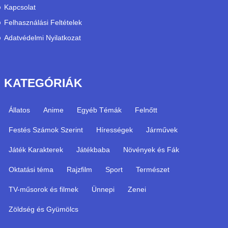
Kapcsolat
Felhasználási Feltételek
Adatvédelmi Nyilatkozat
KATEGÓRIÁK
Állatos
Anime
Egyéb Témák
Felnőtt
Festés Számok Szerint
Hírességek
Járművek
Játék Karakterek
Játékbaba
Növények és Fák
Oktatási téma
Rajzfilm
Sport
Természet
TV-műsorok és filmek
Ünnepi
Zenei
Zöldség és Gyümölcs