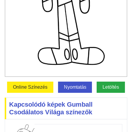
Online Színezés
Nyomtatás
Letöltés
Kapcsolódó képek Gumball
Csodálatos Világa színezők