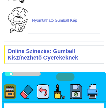
Nyomtatható Gumball Kép
Online Színezés: Gumball
Kiszínezhető Gyerekeknek