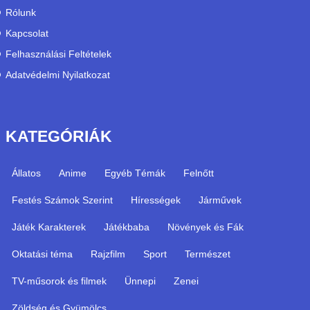
Rólunk
Kapcsolat
Felhasználási Feltételek
Adatvédelmi Nyilatkozat
KATEGÓRIÁK
Állatos
Anime
Egyéb Témák
Felnőtt
Festés Számok Szerint
Hírességek
Járművek
Játék Karakterek
Játékbaba
Növények és Fák
Oktatási téma
Rajzfilm
Sport
Természet
TV-műsorok és filmek
Ünnepi
Zenei
Zöldség és Gyümölcs