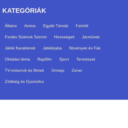
KATEGÓRIÁK
Állatos
Anime
Egyéb Témák
Felnőtt
Festés Számok Szerint
Hírességek
Járművek
Játék Karakterek
Játékbaba
Növények és Fák
Oktatási téma
Rajzfilm
Sport
Természet
TV-műsorok és filmek
Ünnepi
Zenei
Zöldség és Gyümölcs