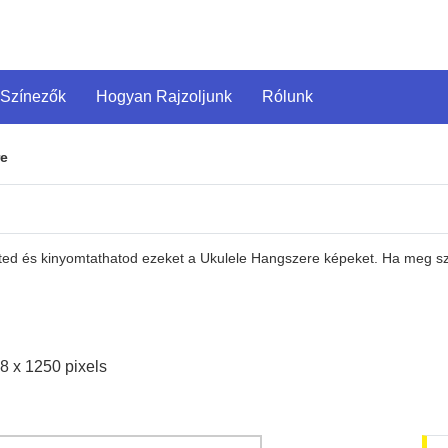
 Színezők
Hogyan Rajzoljunk
Rólunk
re
heted és kinyomtathatod ezeket a Ukulele Hangszere képeket. Ha meg s
8 x 1250 pixels