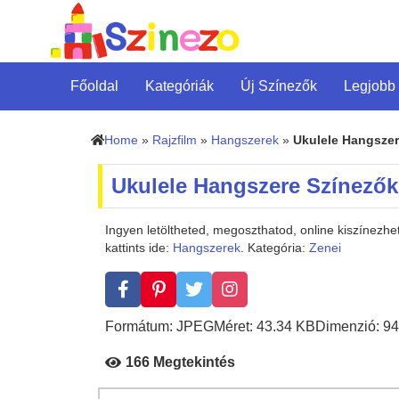
Főoldal
Kategóriák
Új Színezők
Legjobb
Home
»
Rajzfilm
»
Hangszerek
»
Ukulele Hangsze
Ukulele Hangszere Színezők
Ingyen letöltheted, megoszthatod, online kiszínez
kattints ide:
Hangszerek
. Kategória:
Zenei
Formátum: JPEG
Méret: 43.34 KB
Dimenzió: 94
166 Megtekintés