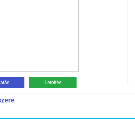
atás
Letöltés
szere