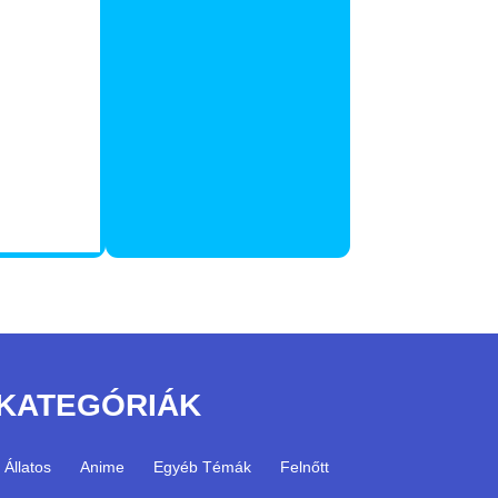
KATEGÓRIÁK
Állatos
Anime
Egyéb Témák
Felnőtt