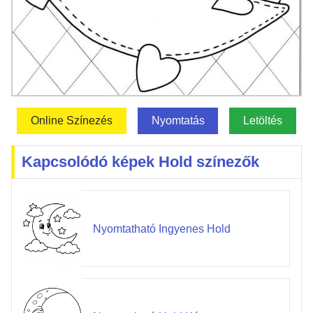
Online Színezés
Nyomtatás
Letöltés
Kapcsolódó képek Hold színezők
Nyomtatható Ingyenes Hold