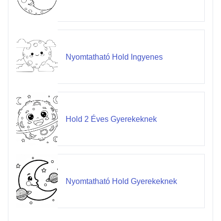
Nyomtatható Hold Ingyenes
Hold 2 Éves Gyerekeknek
Nyomtatható Hold Gyerekeknek