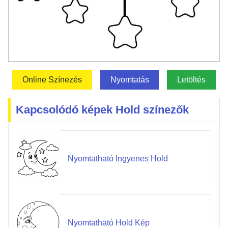
Online Színezés
Nyomtatás
Letöltés
Kapcsolódó képek Hold színezők
Nyomtatható Ingyenes Hold
Nyomtatható Hold Kép