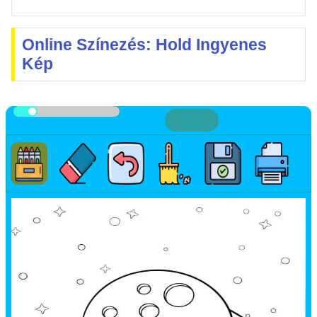
Online Színezés: Hold Ingyenes
Kép