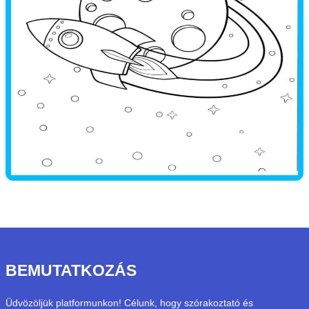
BEMUTATKOZÁS
Üdvözöljük platformunkon! Célunk, hogy szórakoztató és