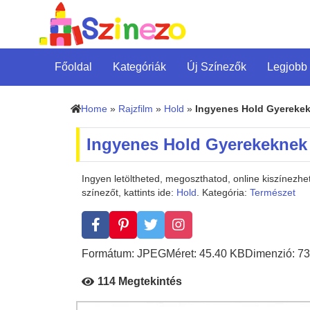
Főoldal
Kategóriák
Új Színezők
Legjobb
Home
»
Rajzfilm
»
Hold
»
Ingyenes Hold Gyereke
Ingyenes Hold Gyerekeknek
Ingyen letöltheted, megoszthatod, online kiszínez
színezőt, kattints ide:
Hold
. Kategória:
Természet
Formátum: JPEG
Méret: 45.40 KB
Dimenzió: 73
114 Megtekintés