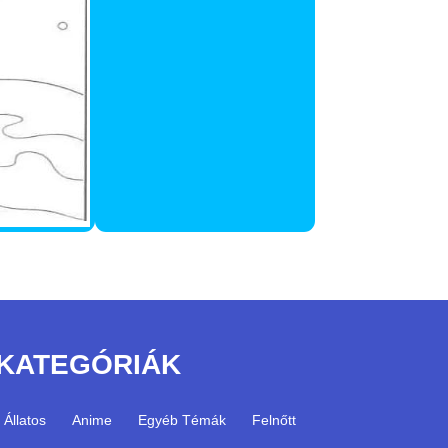
KATEGÓRIÁK
Állatos
Anime
Egyéb Témák
Felnőtt