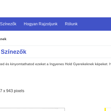
 Színezők
Hogyan Rajzoljunk
Rólunk
knek
 Színezők
heted és kinyomtathatod ezeket a Ingyenes Hold Gyerekeknek képeket.
7 x 943 pixels