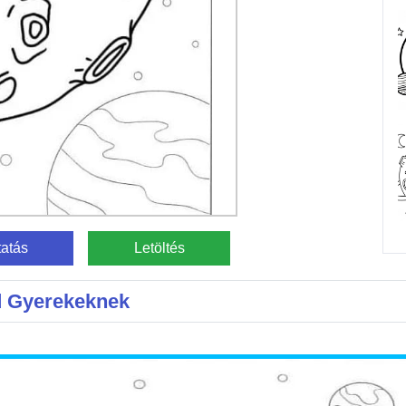
atás
Letöltés
d Gyerekeknek