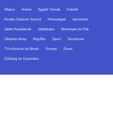
Állatos
Anime
Egyéb Témák
Felnőtt
Festés Számok Szerint
Hírességek
Járművek
Játék Karakterek
Játékbaba
Növények és Fák
Oktatási téma
Rajzfilm
Sport
Természet
TV-műsorok és filmek
Ünnepi
Zenei
Zöldség és Gyümölcs