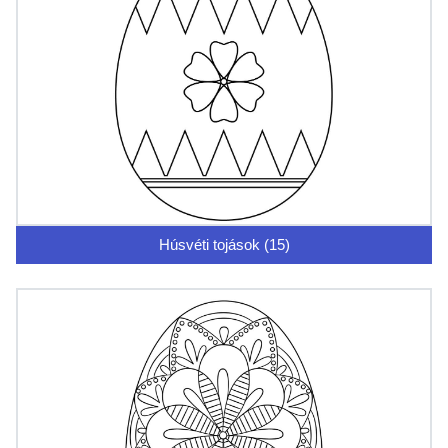
Húsvéti tojások (15)