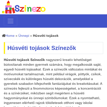
Home
»
Ünnepi
»
Húsvéti tojások
Húsvéti tojások Színezők
Húsvéti tojások Színezők
nagyszerű kreatív lehetőséget
biztosítanak minden gyermek számára, hogy megalkossák saját,
egyedi húsvéti tojásaikat. Ezek a színezők változatos mintákat és
motívumokat tartalmaznak, mint például virágok, pöttyök, csíkok,
szívecskék és különleges húsvéti dekorációk, amelyekkel a
gyerekek szabadon kifejezhetik fantáziájukat és kreativitásukat. A
színezés fejleszti a finommotoros képességeket, a koncentrációt
és a színérzéket, miközben segít megérteni a húsvéti
hagyományokat és ünnepi szimbólumokat. Ezek a nyomtatható,
ingyenesen elérhető rajzok tökéletesek otthoni vagy iskolai