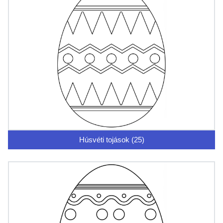
Húsvéti tojások (25)