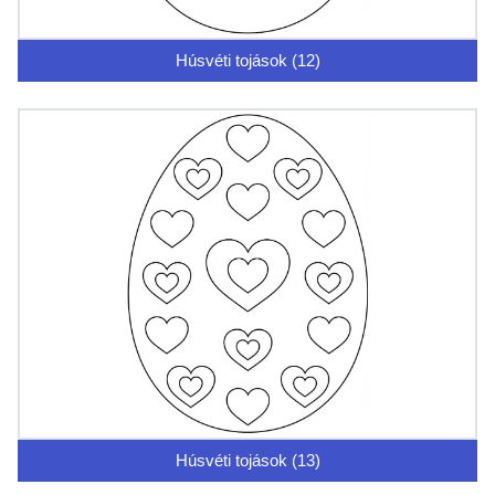
Húsvéti tojások (12)
Húsvéti tojások (13)