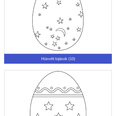
Húsvéti tojások (10)