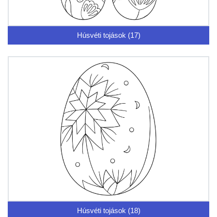
Húsvéti tojások (17)
Húsvéti tojások (18)