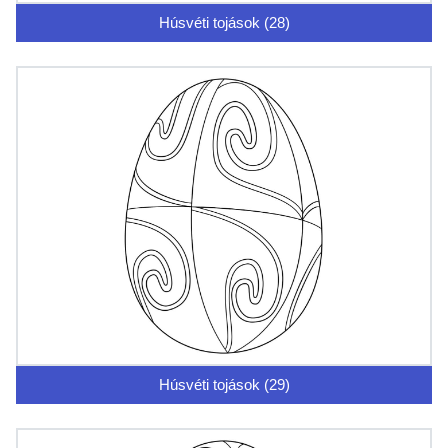
Húsvéti tojások (28)
Húsvéti tojások (29)