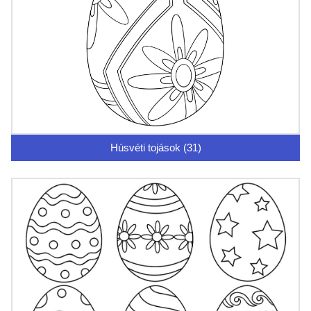
Húsvéti tojások (31)