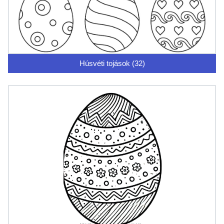
Húsvéti tojások (32)