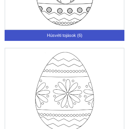
Húsvéti tojások (6)