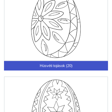
Húsvéti tojások (20)