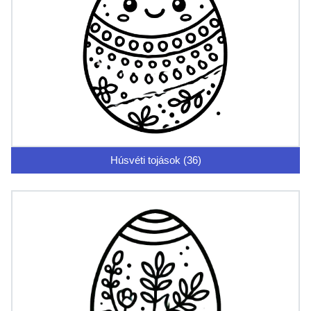
Húsvéti tojások (36)