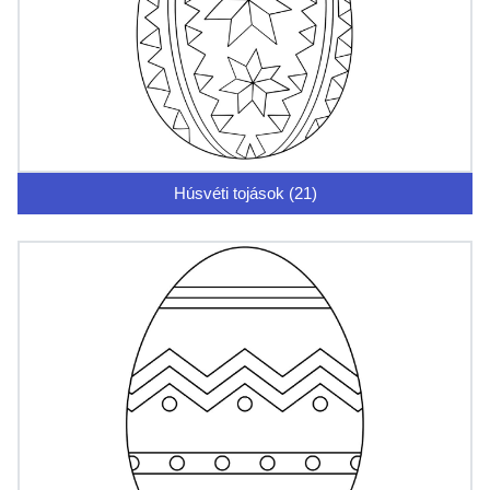
Húsvéti tojások (21)