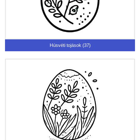
Húsvéti tojások (37)