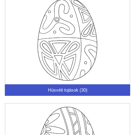
Húsvéti tojások (30)