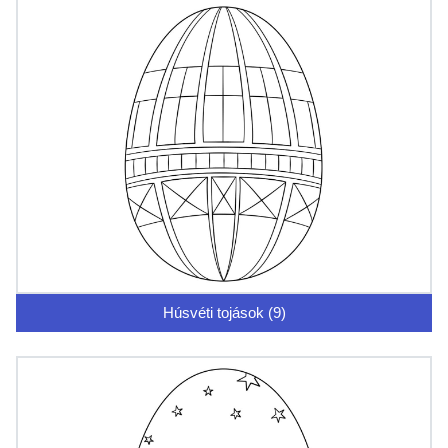
Húsvéti tojások (9)