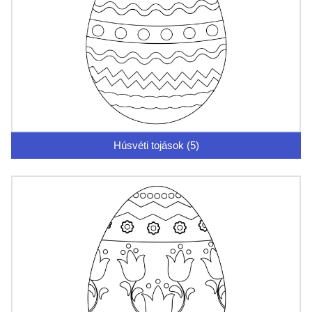
Húsvéti tojások (5)