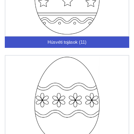
Húsvéti tojások (11)