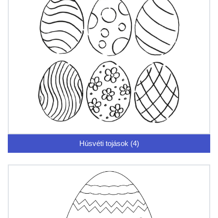
Húsvéti tojások (4)