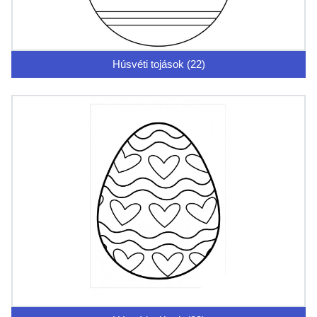
Húsvéti tojások (22)