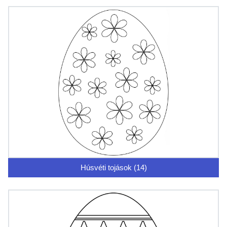
Húsvéti tojások (14)