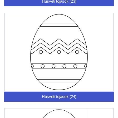
Húsvéti tojások (23)
Húsvéti tojások (24)