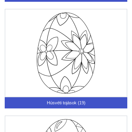
Húsvéti tojások (19)