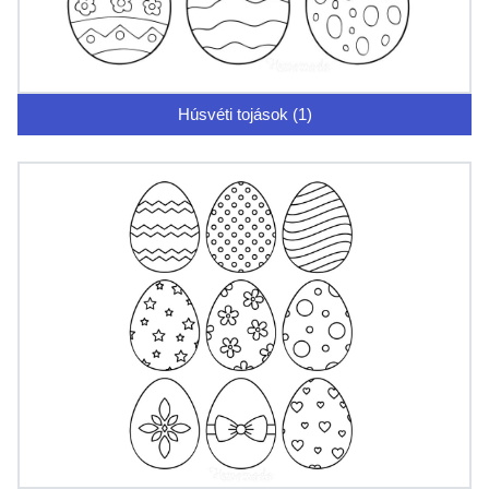
Húsvéti tojások (1)