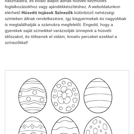
használatra, és kiváló alapot adnak húsvéti kézműves
foglalkozásokhoz vagy ajándékkészítéshez. A weboldalunkon
elérhető
Húsvéti tojások Színezők
különböző nehézségi
szinteken állnak rendelkezésre, így kisgyermekek és nagyobbak
is megtalálhatják a számukra megfelelőt. Engedd, hogy a
gyerekek saját színeikkel varázsolják ünnepivé a húsvéti
időszakot, és töltsenek el vidám, kreatív perceket ezekkel a
színezőkkel!