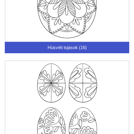
Húsvéti tojások (16)