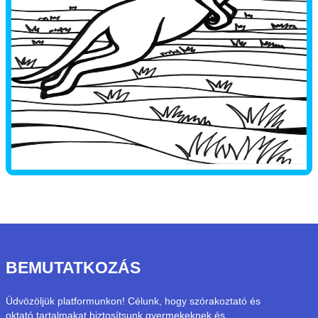
BEMUTATKOZÁS
Üdvözöljük platformunkon! Célunk, hogy szórakoztató és
oktató tartalmakat biztosítsunk gyermekeknek és