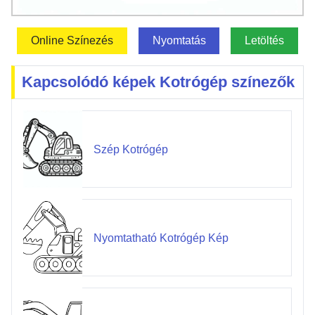
Online Színezés
Nyomtatás
Letöltés
Kapcsolódó képek Kotrógép színezők
Szép Kotrógép
Nyomtatható Kotrógép Kép