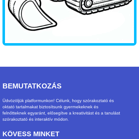
BEMUTATKOZÁS
Üdvözöljük platformunkon! Célunk, hogy szórakoztató és
oktató tartalmakat biztosítsunk gyermekeknek és
felnőtteknek egyaránt, elősegítve a kreativitást és a tanulást
szórakoztató és interaktív módon.
KÖVESS MINKET