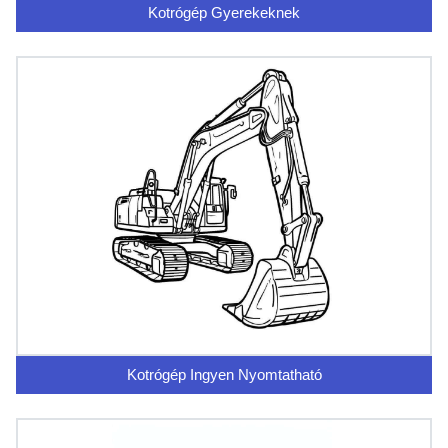
Kotrógép Gyerekeknek
Kotrógép Ingyen Nyomtatható