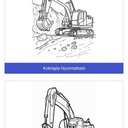
Kotrógép Nyomtatható