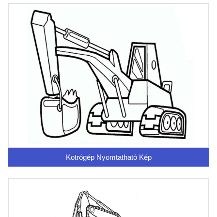
Kotrógép Nyomtatható Kép