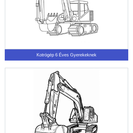
Kotrógép 6 Éves Gyerekeknek