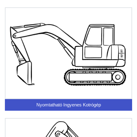
Nyomtatható Ingyenes Kotrógép