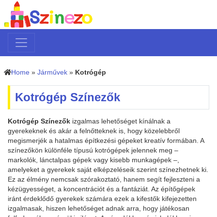
Home
»
Járművek
»
Kotrógép
Kotrógép Színezők
Kotrógép Színezők
izgalmas lehetőséget kínálnak a
gyerekeknek és akár a felnőtteknek is, hogy közelebbről
megismerjék a hatalmas építkezési gépeket kreatív formában. A
színezőkön különféle típusú kotrógépek jelennek meg –
markolók, lánctalpas gépek vagy kisebb munkagépek –,
amelyeket a gyerekek saját elképzeléseik szerint színezhetnek ki.
Ez az élmény nemcsak szórakoztató, hanem segít fejleszteni a
kézügyességet, a koncentrációt és a fantáziát. Az építőgépek
iránt érdeklődő gyerekek számára ezek a kifestők kifejezetten
izgalmasak, hiszen lehetőséget adnak arra, hogy játékosan