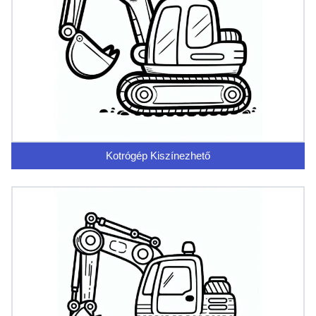
Kotrógép Kiszínezhető