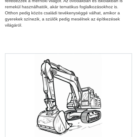
felfedezzék a mérnöki világot. Az óvodákban és iskolákban is
remekül használhatók, akár tematikus foglalkozásokhoz is.
Otthon pedig közös családi tevékenységgé válhat, amikor a
gyerekek színezik, a szülők pedig mesélnek az építkezések
világáról.