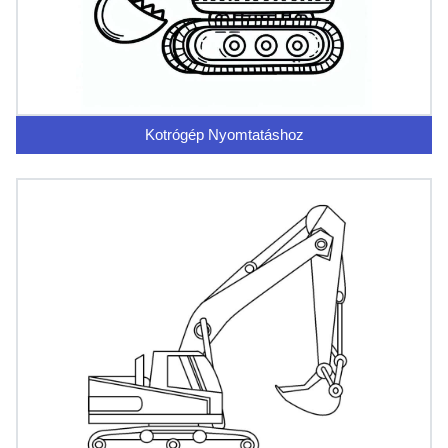
Kotrógép Nyomtatáshoz