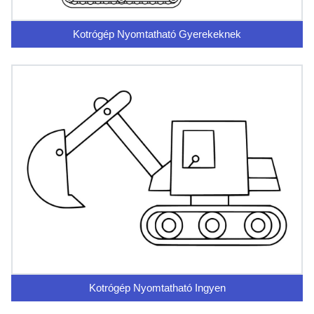
Kotrógép Nyomtatható Gyerekeknek
Kotrógép Nyomtatható Ingyen