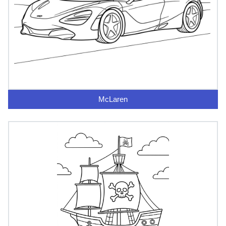
McLaren