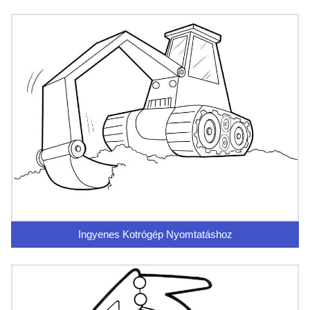
Ingyenes Kotrógép Nyomtatáshoz