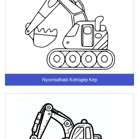
Nyomtatható Kotrógép Kép