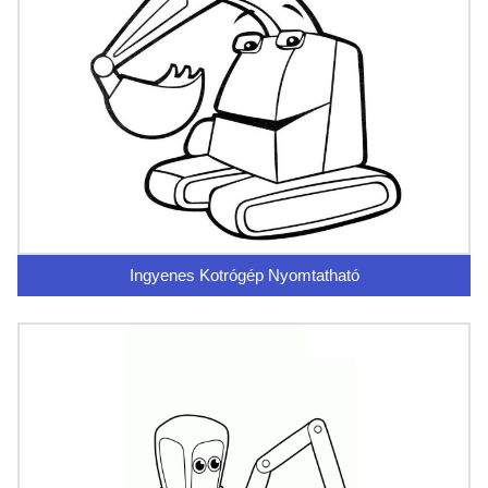
Ingyenes Kotrógép Nyomtatható