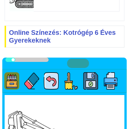
Online Színezés: Kotrógép 6 Éves
Gyerekeknek