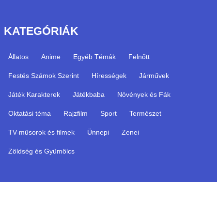
KATEGÓRIÁK
Állatos
Anime
Egyéb Témák
Felnőtt
Festés Számok Szerint
Hírességek
Járművek
Játék Karakterek
Játékbaba
Növények és Fák
Oktatási téma
Rajzfilm
Sport
Természet
TV-műsorok és filmek
Ünnepi
Zenei
Zöldség és Gyümölcs