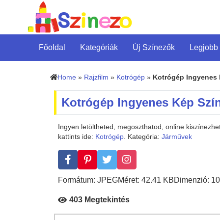
Főoldal
Kategóriák
Új Színezők
Legjobb
Home
»
Rajzfilm
»
Kotrógép
»
Kotrógép Ingyenes
Kotrógép Ingyenes Kép Szí
Ingyen letöltheted, megoszthatod, online kiszínez
kattints ide:
Kotrógép
. Kategória:
Járművek
Formátum: JPEG
Méret: 42.41 KB
Dimenzió: 10
403 Megtekintés