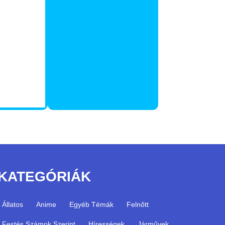
KATEGÓRIÁK
Állatos
Anime
Egyéb Témák
Felnőtt
Festés Számok Szerint
Hírességek
Járművek