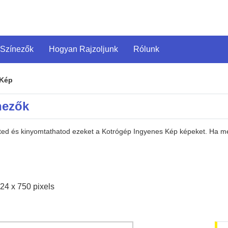
 Színezők
Hogyan Rajzoljunk
Rólunk
 Kép
nezők
heted és kinyomtathatod ezeket a Kotrógép Ingyenes Kép képeket. Ha m
24 x 750 pixels