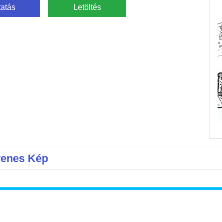
atás
Letöltés
yenes Kép