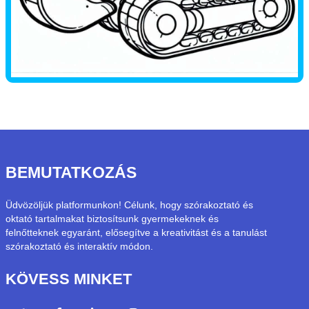
BEMUTATKOZÁS
Üdvözöljük platformunkon! Célunk, hogy szórakoztató és
oktató tartalmakat biztosítsunk gyermekeknek és
felnőtteknek egyaránt, elősegítve a kreativitást és a tanulást
szórakoztató és interaktív módon.
KÖVESS MINKET