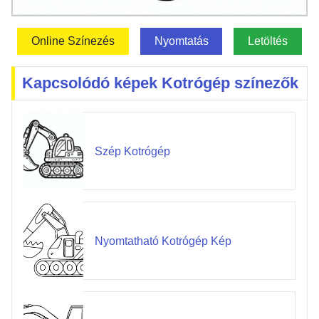
Online Színezés
Nyomtatás
Letöltés
Kapcsolódó képek Kotrógép színezők
Szép Kotrógép
Nyomtatható Kotrógép Kép