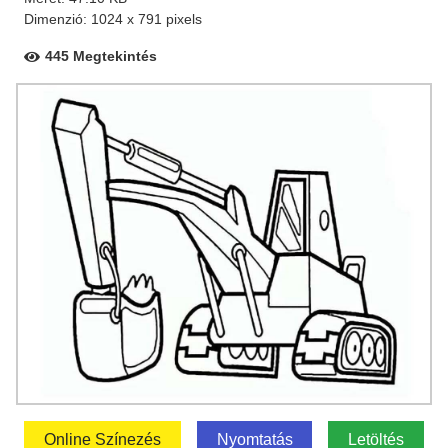
Dimenzió: 1024 x 791 pixels
445 Megtekintés
Online Színezés
Nyomtatás
Letöltés