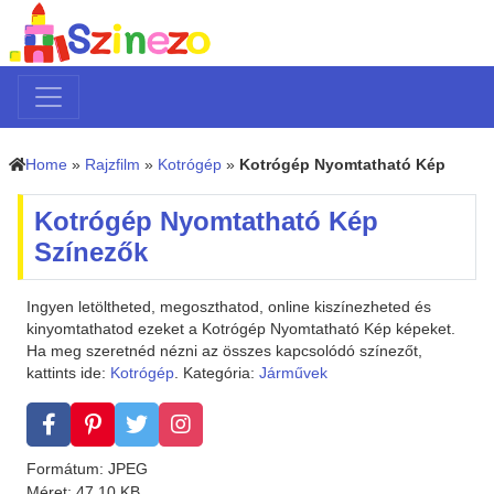
Home
»
Rajzfilm
»
Kotrógép
»
Kotrógép Nyomtatható Kép
Kotrógép Nyomtatható Kép
Színezők
Ingyen letöltheted, megoszthatod, online kiszínezheted és
kinyomtathatod ezeket a Kotrógép Nyomtatható Kép képeket.
Ha meg szeretnéd nézni az összes kapcsolódó színezőt,
kattints ide:
Kotrógép
. Kategória:
Járművek
Formátum: JPEG
Méret: 47.10 KB