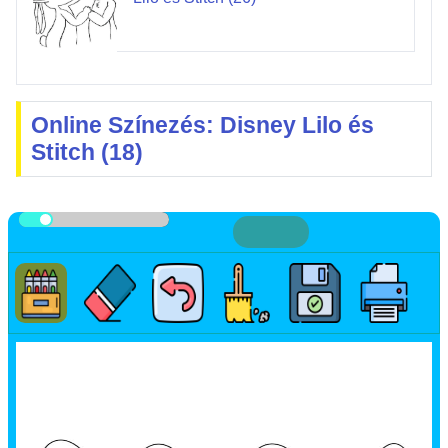
Online Színezés: Disney Lilo és
Stitch (18)