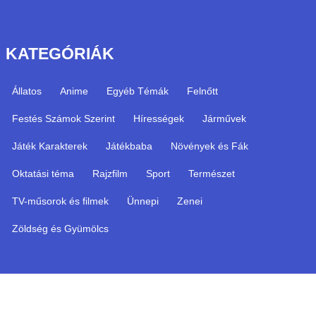
KATEGÓRIÁK
Állatos
Anime
Egyéb Témák
Felnőtt
Festés Számok Szerint
Hírességek
Járművek
Játék Karakterek
Játékbaba
Növények és Fák
Oktatási téma
Rajzfilm
Sport
Természet
TV-műsorok és filmek
Ünnepi
Zenei
Zöldség és Gyümölcs