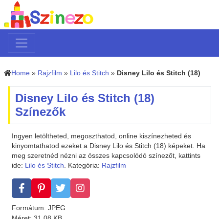
Home
»
Rajzfilm
»
Lilo és Stitch
»
Disney Lilo és Stitch (18)
Disney Lilo és Stitch (18)
Színezők
Ingyen letöltheted, megoszthatod, online kiszínezheted és
kinyomtathatod ezeket a Disney Lilo és Stitch (18) képeket. Ha
meg szeretnéd nézni az összes kapcsolódó színezőt, kattints
ide:
Lilo és Stitch
. Kategória:
Rajzfilm
Formátum: JPEG
Méret: 31.08 KB