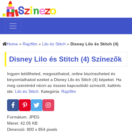
Home
»
Rajzfilm
»
Lilo és Stitch
»
Disney Lilo és Stitch (4)
Disney Lilo és Stitch (4) Színezők
Ingyen letöltheted, megoszthatod, online kiszínezheted és
kinyomtathatod ezeket a Disney Lilo és Stitch (4) képeket. Ha
meg szeretnéd nézni az összes kapcsolódó színezőt, kattints
ide:
Lilo és Stitch
. Kategória:
Rajzfilm
Formátum: JPEG
Méret: 42.05 KB
Dimenzió: 800 x 854 pixels