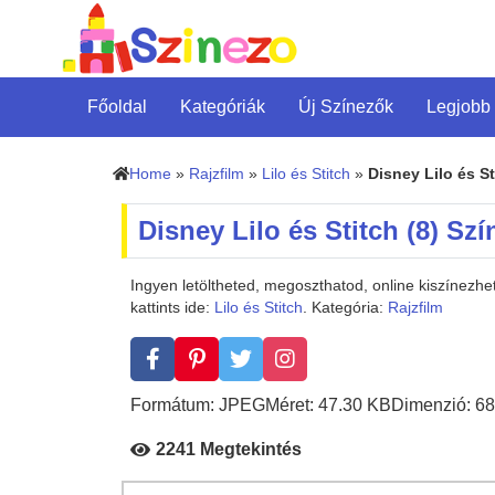
Főoldal
Kategóriák
Új Színezők
Legjobb
Home
»
Rajzfilm
»
Lilo és Stitch
»
Disney Lilo és St
Disney Lilo és Stitch (8) Sz
Ingyen letöltheted, megoszthatod, online kiszínezhe
kattints ide:
Lilo és Stitch
. Kategória:
Rajzfilm
Formátum: JPEG
Méret: 47.30 KB
Dimenzió: 68
2241 Megtekintés