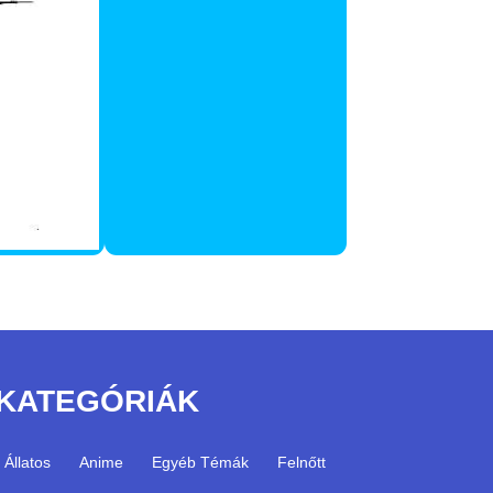
KATEGÓRIÁK
Állatos
Anime
Egyéb Témák
Felnőtt