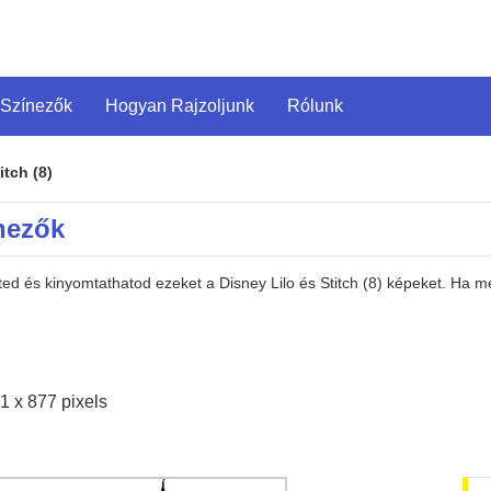
 Színezők
Hogyan Rajzoljunk
Rólunk
itch (8)
ínezők
ted és kinyomtathatod ezeket a Disney Lilo és Stitch (8) képeket. Ha 
1 x 877 pixels