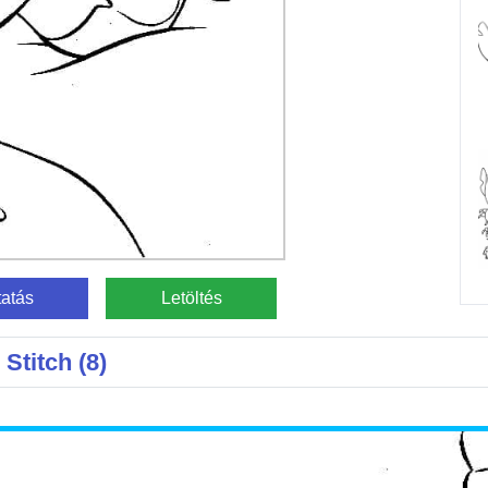
atás
Letöltés
Stitch (8)