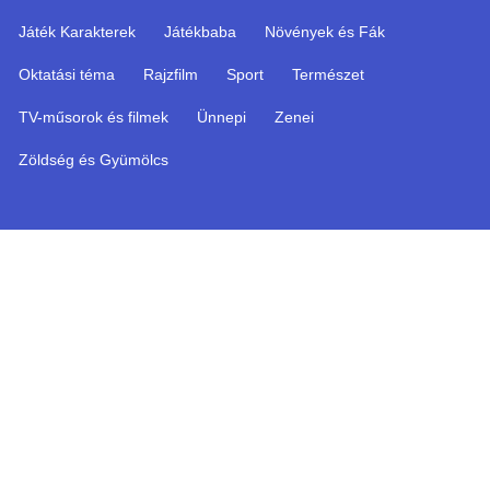
Játék Karakterek
Játékbaba
Növények és Fák
Oktatási téma
Rajzfilm
Sport
Természet
TV-műsorok és filmek
Ünnepi
Zenei
Zöldség és Gyümölcs