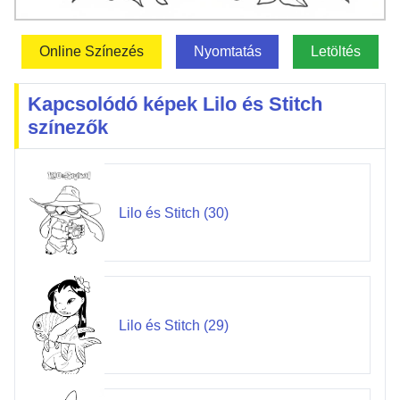
Online Színezés
Nyomtatás
Letöltés
Kapcsolódó képek Lilo és Stitch
színezők
Lilo és Stitch (30)
Lilo és Stitch (29)