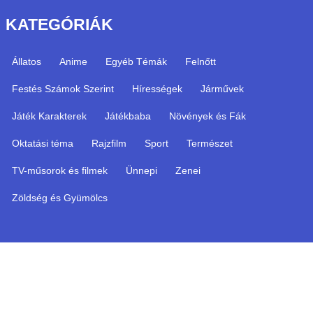
KATEGÓRIÁK
Állatos
Anime
Egyéb Témák
Felnőtt
Festés Számok Szerint
Hírességek
Járművek
Játék Karakterek
Játékbaba
Növények és Fák
Oktatási téma
Rajzfilm
Sport
Természet
TV-műsorok és filmek
Ünnepi
Zenei
Zöldség és Gyümölcs