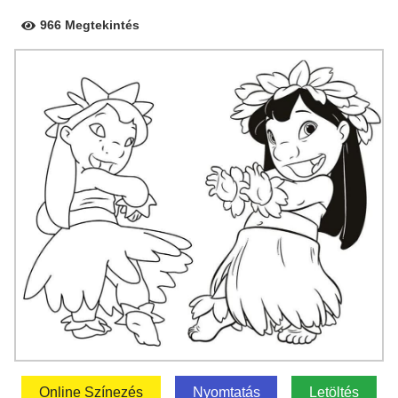
966 Megtekintés
Online Színezés
Nyomtatás
Letöltés