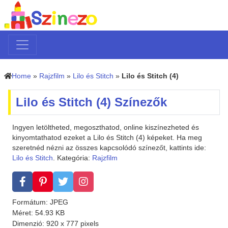
Home
»
Rajzfilm
»
Lilo és Stitch
»
Lilo és Stitch (4)
Lilo és Stitch (4) Színezők
Ingyen letöltheted, megoszthatod, online kiszínezheted és
kinyomtathatod ezeket a Lilo és Stitch (4) képeket. Ha meg
szeretnéd nézni az összes kapcsolódó színezőt, kattints ide:
Lilo és Stitch
. Kategória:
Rajzfilm
Formátum: JPEG
Méret: 54.93 KB
Dimenzió: 920 x 777 pixels