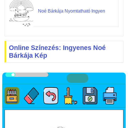
Noé Bárkája Nyomtatható Ingyen
Online Színezés: Ingyenes Noé
Bárkája Kép