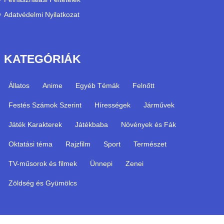
Adatvédelmi Nyilatkozat
KATEGÓRIÁK
Állatos
Anime
Egyéb Témák
Felnőtt
Festés Számok Szerint
Hírességek
Járművek
Játék Karakterek
Játékbaba
Növények és Fák
Oktatási téma
Rajzfilm
Sport
Természet
TV-műsorok és filmek
Ünnepi
Zenei
Zöldség és Gyümölcs