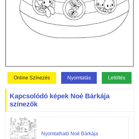
Online Színezés
Nyomtatás
Letöltés
Kapcsolódó képek Noé Bárkája
színezők
Nyomtatható Noé Bárkája