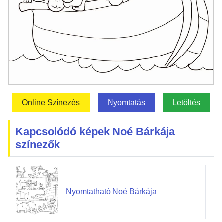
Online Színezés
Nyomtatás
Letöltés
Kapcsolódó képek Noé Bárkája
színezők
Nyomtatható Noé Bárkája