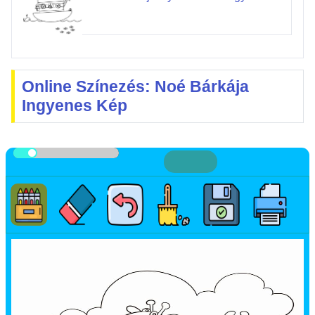
Online Színezés: Noé Bárkája
Ingyenes Kép