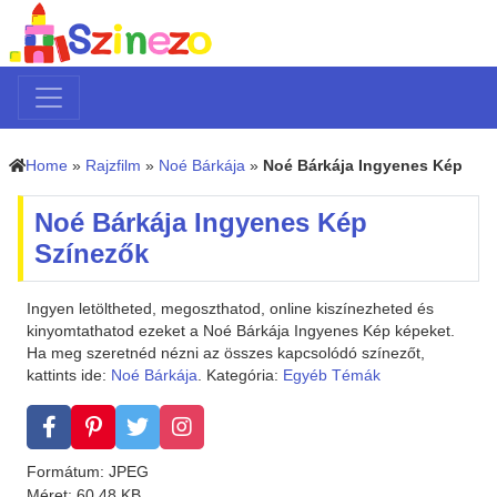
Home
»
Rajzfilm
»
Noé Bárkája
»
Noé Bárkája Ingyenes Kép
Noé Bárkája Ingyenes Kép
Színezők
Ingyen letöltheted, megoszthatod, online kiszínezheted és
kinyomtathatod ezeket a Noé Bárkája Ingyenes Kép képeket.
Ha meg szeretnéd nézni az összes kapcsolódó színezőt,
kattints ide:
Noé Bárkája
. Kategória:
Egyéb Témák
Formátum: JPEG
Méret: 60.48 KB