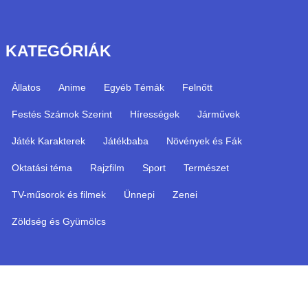
KATEGÓRIÁK
Állatos
Anime
Egyéb Témák
Felnőtt
Festés Számok Szerint
Hírességek
Járművek
Játék Karakterek
Játékbaba
Növények és Fák
Oktatási téma
Rajzfilm
Sport
Természet
TV-műsorok és filmek
Ünnepi
Zenei
Zöldség és Gyümölcs