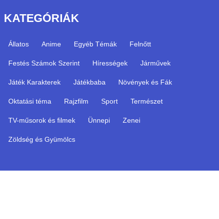
KATEGÓRIÁK
Állatos
Anime
Egyéb Témák
Felnőtt
Festés Számok Szerint
Hírességek
Járművek
Játék Karakterek
Játékbaba
Növények és Fák
Oktatási téma
Rajzfilm
Sport
Természet
TV-műsorok és filmek
Ünnepi
Zenei
Zöldség és Gyümölcs