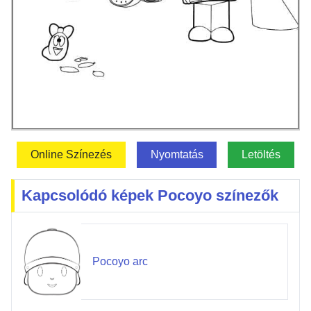
Online Színezés
Nyomtatás
Letöltés
Kapcsolódó képek Pocoyo színezők
Pocoyo arc