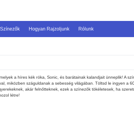
 Színezők
Hogyan Rajzoljunk
Rólunk
elyek a híres kék róka, Sonic, és barátainak kalandjait ünneplik! A szín
, miközben száguldanak a sebesség világában. Töltsd le ingyen a 60 s
 gyerekeknek, akár felnőtteknek, ezek a színezők tökéletesek, ha szeret
ozol létre!