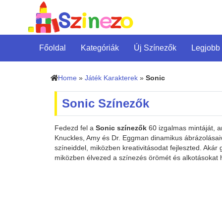
Főoldal
Kategóriák
Új Színezők
Legjobb
Home
»
Játék Karakterek
»
Sonic
Sonic Színezők
Fedezd fel a
Sonic színezők
60 izgalmas mintáját, am
Knuckles, Amy és Dr. Eggman dinamikus ábrázolásaival
színeiddel, miközben kreativitásodat fejleszted. Akár
miközben élvezed a színezés örömét és alkotásokat h