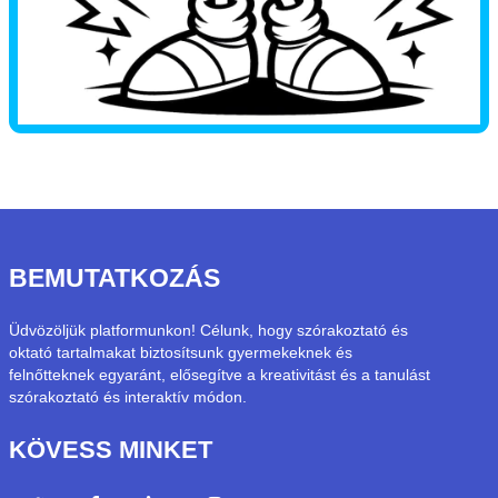
BEMUTATKOZÁS
Üdvözöljük platformunkon! Célunk, hogy szórakoztató és
oktató tartalmakat biztosítsunk gyermekeknek és
felnőtteknek egyaránt, elősegítve a kreativitást és a tanulást
szórakoztató és interaktív módon.
KÖVESS MINKET