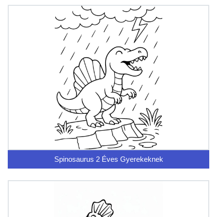
Spinosaurus 2 Éves Gyerekeknek