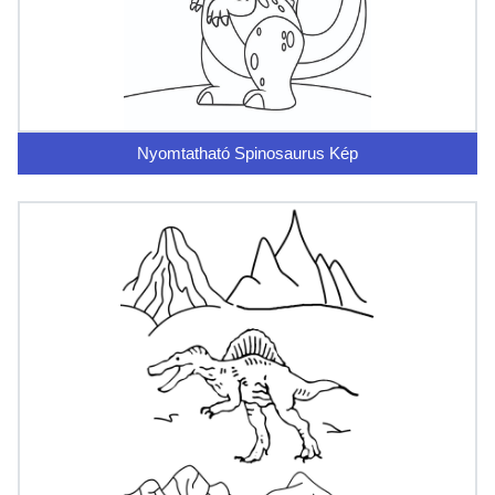
Nyomtatható Spinosaurus Kép