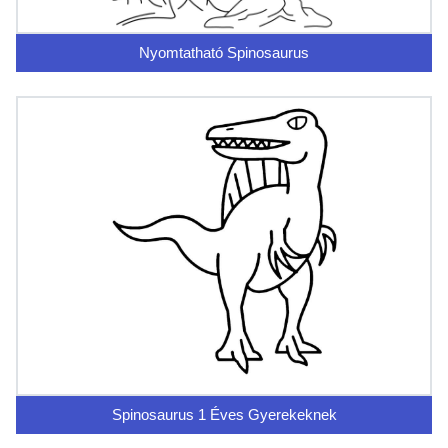
Nyomtatható Spinosaurus
Spinosaurus 1 Éves Gyerekeknek