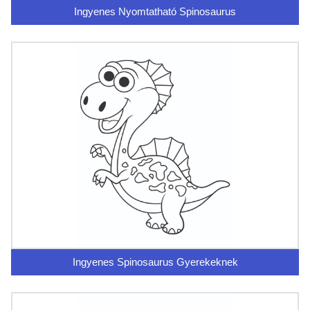
Ingyenes Nyomtatható Spinosaurus
Ingyenes Spinosaurus Gyerekeknek