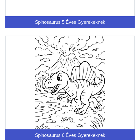
Spinosaurus 5 Éves Gyerekeknek
Spinosaurus 6 Éves Gyerekeknek