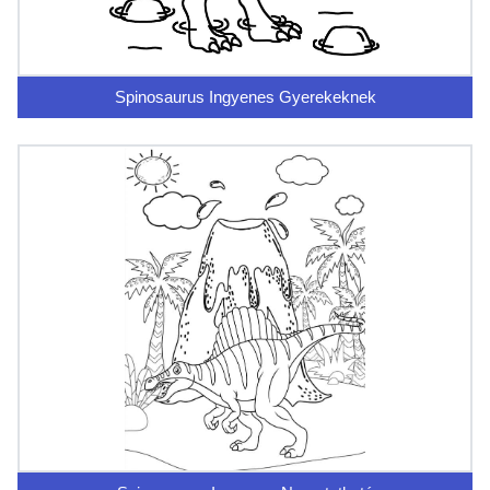
Spinosaurus Ingyenes Gyerekeknek