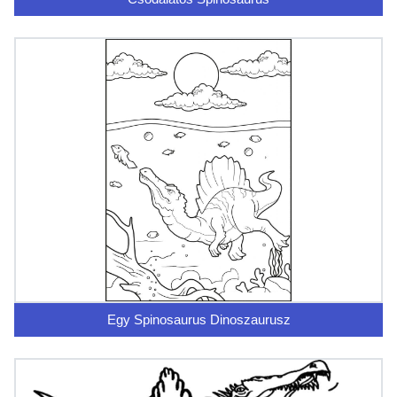
Egy Spinosaurus Dinoszaurusz