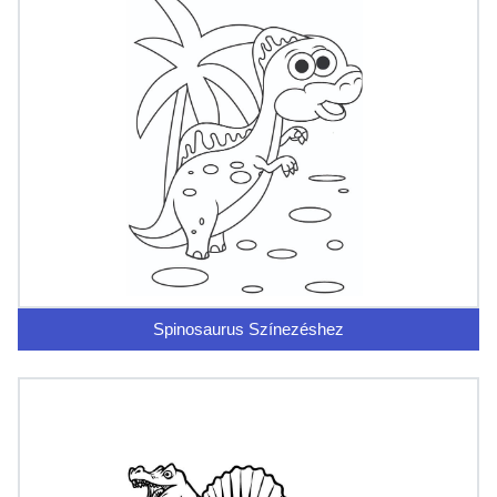
Spinosaurus Színezéshez