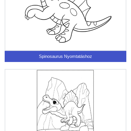
Spinosaurus Nyomtatáshoz