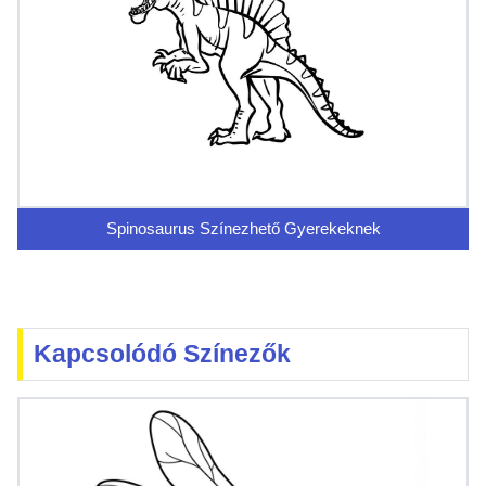
Spinosaurus Színezhető Gyerekeknek
Kapcsolódó Színezők