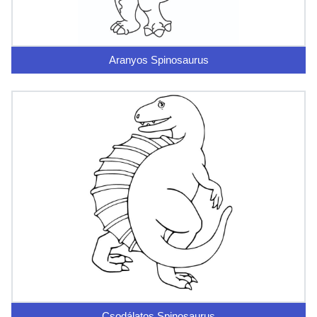
Aranyos Spinosaurus
Csodálatos Spinosaurus