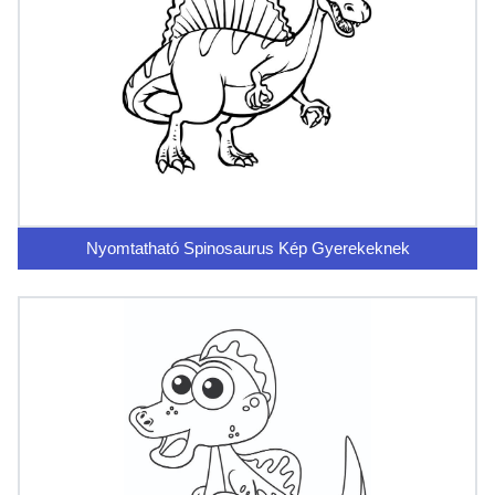
Nyomtatható Spinosaurus Kép Gyerekeknek