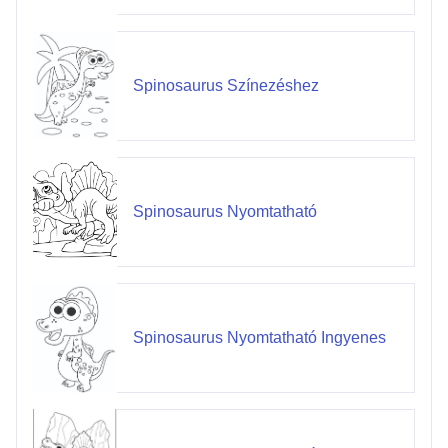
Spinosaurus Színezéshez
Spinosaurus Nyomtatható
Spinosaurus Nyomtatható Ingyenes