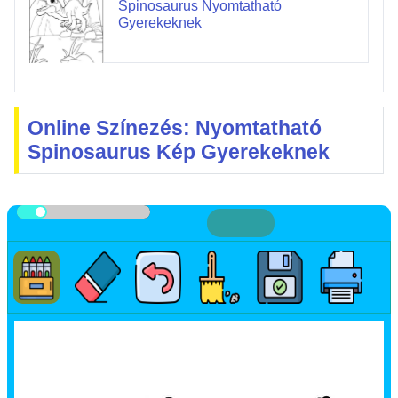
Spinosaurus Nyomtatható
Gyerekeknek
Online Színezés: Nyomtatható
Spinosaurus Kép Gyerekeknek