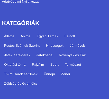
Adatvédelmi Nyilatkozat
KATEGÓRIÁK
Állatos
Anime
Egyéb Témák
Felnőtt
Festés Számok Szerint
Hírességek
Járművek
Játék Karakterek
Játékbaba
Növények és Fák
Oktatási téma
Rajzfilm
Sport
Természet
TV-műsorok és filmek
Ünnepi
Zenei
Zöldség és Gyümölcs