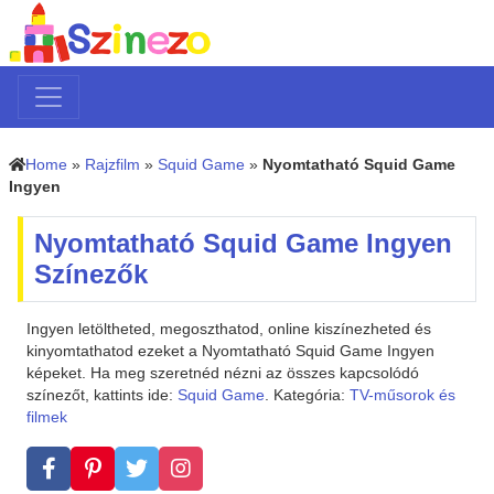
Home
»
Rajzfilm
»
Squid Game
»
Nyomtatható Squid Game
Ingyen
Nyomtatható Squid Game Ingyen
Színezők
Ingyen letöltheted, megoszthatod, online kiszínezheted és
kinyomtathatod ezeket a Nyomtatható Squid Game Ingyen
képeket. Ha meg szeretnéd nézni az összes kapcsolódó
színezőt, kattints ide:
Squid Game
. Kategória:
TV-műsorok és
filmek