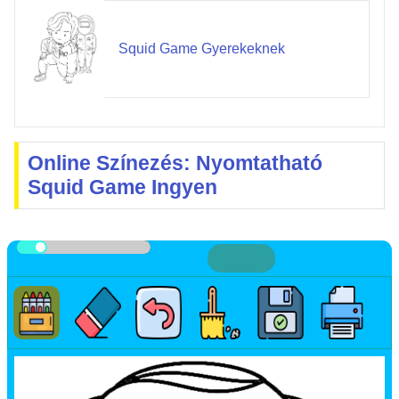
Squid Game Gyerekeknek
Online Színezés: Nyomtatható
Squid Game Ingyen