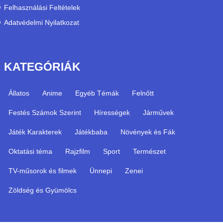
Felhasználási Feltételek
Adatvédelmi Nyilatkozat
KATEGÓRIÁK
Állatos
Anime
Egyéb Témák
Felnőtt
Festés Számok Szerint
Hírességek
Járművek
Játék Karakterek
Játékbaba
Növények és Fák
Oktatási téma
Rajzfilm
Sport
Természet
TV-műsorok és filmek
Ünnepi
Zenei
Zöldség és Gyümölcs