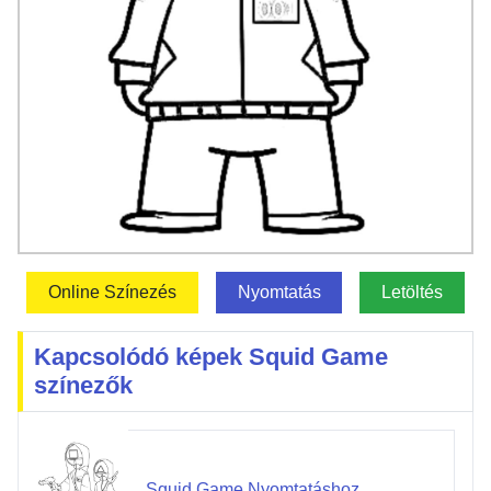
Online Színezés
Nyomtatás
Letöltés
Kapcsolódó képek Squid Game
színezők
Squid Game Nyomtatáshoz