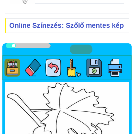
Online Színezés: Szőlő mentes kép