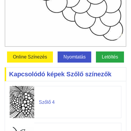
Online Színezés
Nyomtatás
Letöltés
Kapcsolódó képek Szőlő színezők
Szőlő 4