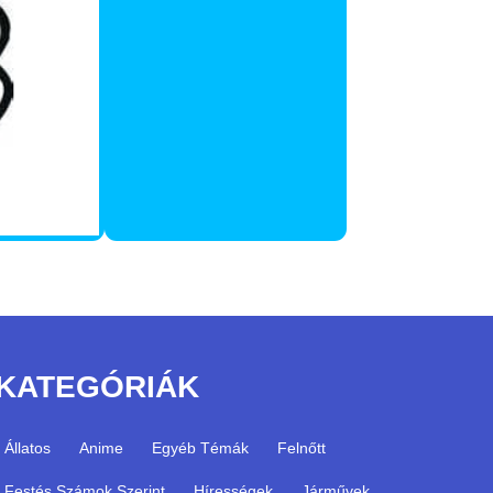
KATEGÓRIÁK
Állatos
Anime
Egyéb Témák
Felnőtt
Festés Számok Szerint
Hírességek
Járművek