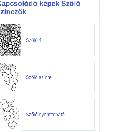
Kapcsolódó képek Szőlő
színezők
Szőlő 4
Szőlő színre
Szőlő nyomtatható