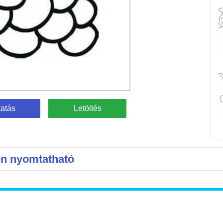
atás
Letöltés
en nyomtatható