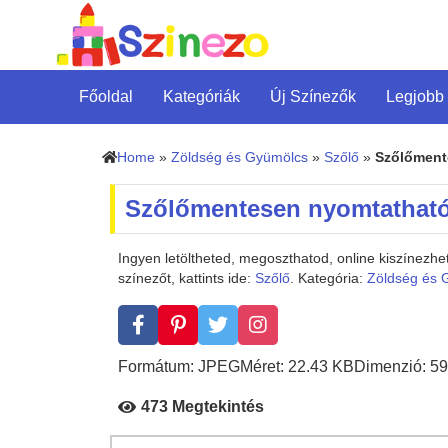
Főoldal
Kategóriák
Új Színezők
Legjobb
Home
»
Zöldség és Gyümölcs
»
Szőlő
»
Szőlőment
Szőlőmentesen nyomtatható
Ingyen letöltheted, megoszthatod, online kiszínez
színezőt, kattints ide:
Szőlő
. Kategória:
Zöldség és 
Formátum: JPEG
Méret: 22.43 KB
Dimenzió: 59
473 Megtekintés