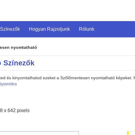
 Színezők
Hogyan Rajzoljunk
Rólunk
esen nyomtatható
 Színezők
heted és kinyomtathatod ezeket a Szőlőmentesen nyomtatható képeket.
Gyümölcs
8 x 642 pixels