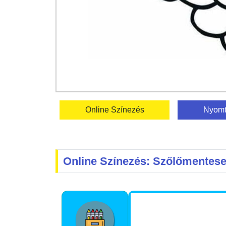
Online Színezés
Nyomt
Online Színezés: Szőlőmentes