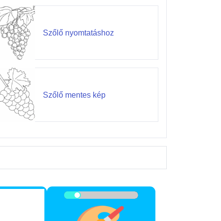
Szőlő nyomtatáshoz
Szőlő mentes kép