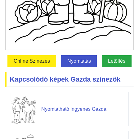
Online Színezés
Nyomtatás
Letöltés
Kapcsolódó képek Gazda színezők
Nyomtatható Ingyenes Gazda