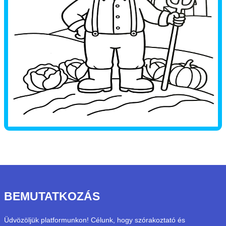
BEMUTATKOZÁS
Üdvözöljük platformunkon! Célunk, hogy szórakoztató és