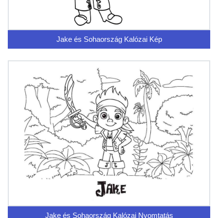
Jake és Sohaország Kalózai Kép
Jake és Sohaország Kalózai Nyomtatás