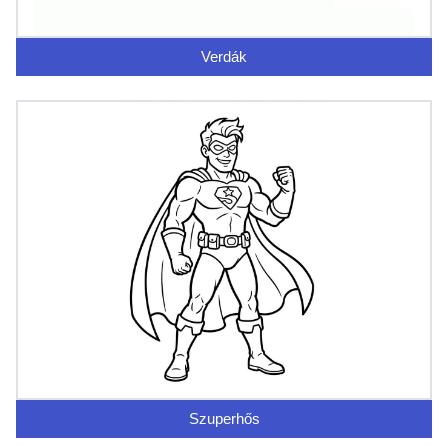
Verdák
Szuperhős