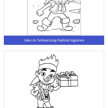
Jake és Sohaország Kalózai Ingyenes