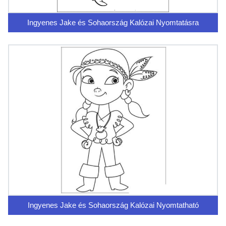
Ingyenes Jake és Sohaország Kalózai Nyomtatásra
Ingyenes Jake és Sohaország Kalózai Nyomtatható