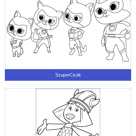
SzuperCicák