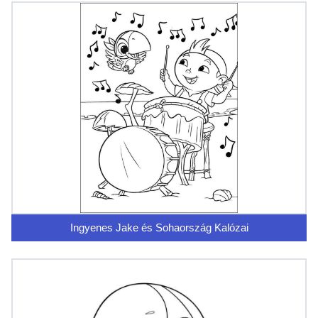
Ingyenes Jake és Sohaország Kalózai