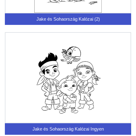
Jake és Sohaország Kalózai (2)
Jake és Sohaország Kalózai Ingyen