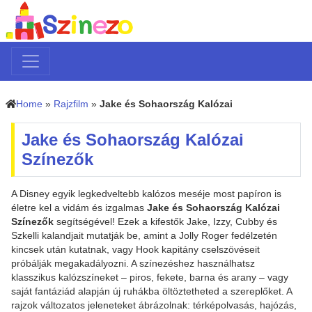
Home
»
Rajzfilm
»
Jake és Sohaország Kalózai
Jake és Sohaország Kalózai
Színezők
A Disney egyik legkedveltebb kalózos meséje most papíron is
életre kel a vidám és izgalmas
Jake és Sohaország Kalózai
Színezők
segítségével! Ezek a kifestők Jake, Izzy, Cubby és
Szkelli kalandjait mutatják be, amint a Jolly Roger fedélzetén
kincsek után kutatnak, vagy Hook kapitány cselszövéseit
próbálják megakadályozni. A színezéshez használhatsz
klasszikus kalózszíneket – piros, fekete, barna és arany – vagy
saját fantáziád alapján új ruhákba öltöztetheted a szereplőket. A
rajzok változatos jeleneteket ábrázolnak: térképolvasás, hajózás,