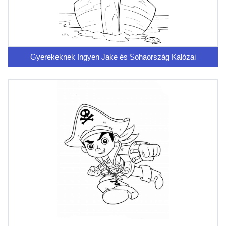
Gyerekeknek Ingyen Jake és Sohaország Kalózai