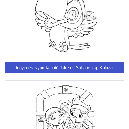
Ingyenes Nyomtatható Jake és Sohaország Kalózai