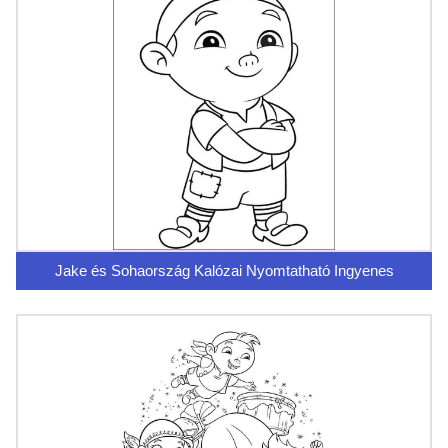
Jake és Sohaország Kalózai Nyomtatható Ingyenes