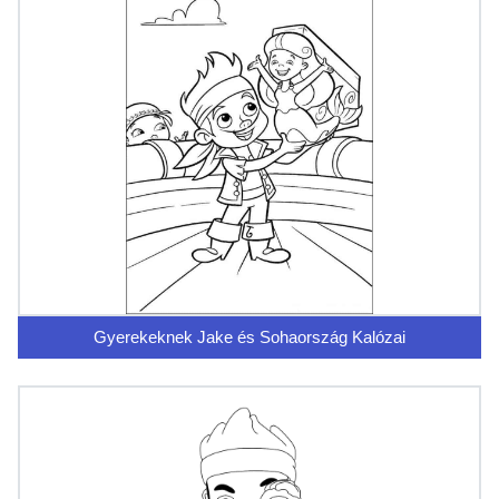
Gyerekeknek Jake és Sohaország Kalózai