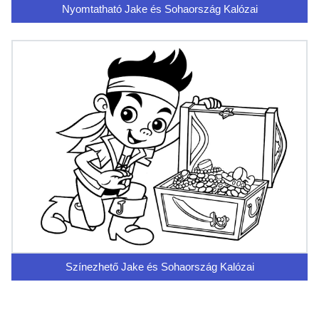
Nyomtatható Jake és Sohaország Kalózai
Színezhető Jake és Sohaország Kalózai