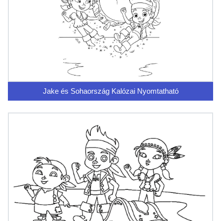
Jake és Sohaország Kalózai Nyomtatható