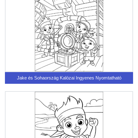
Jake és Sohaország Kalózai Ingyenes Nyomtatható