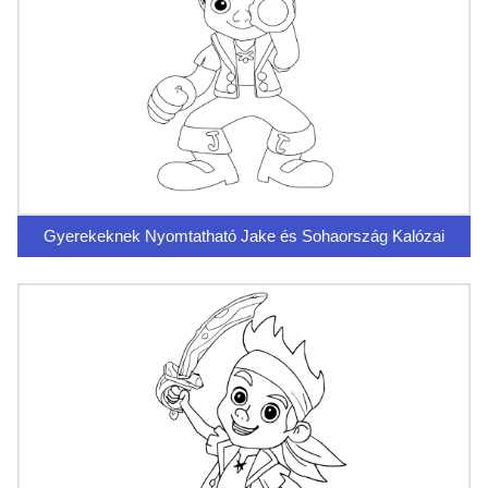
Gyerekeknek Nyomtatható Jake és Sohaország Kalózai