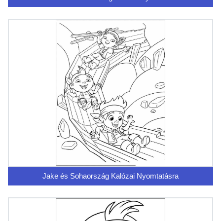
Jake és Sohaország Kalózai Nyomtatásra