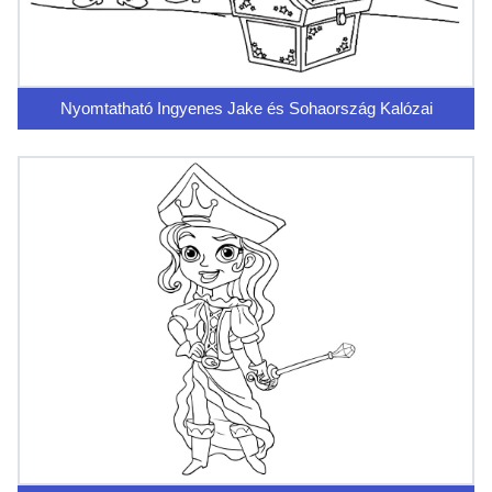
Nyomtatható Ingyenes Jake és Sohaország Kalózai