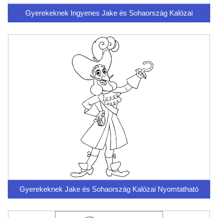
Gyerekeknek Ingyenes Jake és Sohaország Kalózai
Gyerekeknek Jake és Sohaország Kalózai Nyomtatható