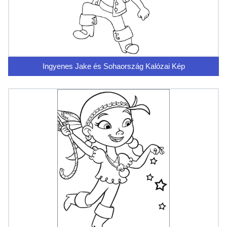
Ingyenes Jake és Sohaország Kalózai Kép