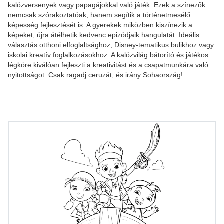
kalózversenyek vagy papagájokkal való játék. Ezek a színezők
nemcsak szórakoztatóak, hanem segítik a történetmesélő
képesség fejlesztését is. A gyerekek miközben kiszínezik a
képeket, újra átélhetik kedvenc epizódjaik hangulatát. Ideális
választás otthoni elfoglaltsághoz, Disney-tematikus bulikhoz vagy
iskolai kreatív foglalkozásokhoz. A kalózvilág bátorító és játékos
légköre kiválóan fejleszti a kreativitást és a csapatmunkára való
nyitottságot. Csak ragadj ceruzát, és irány Sohaország!