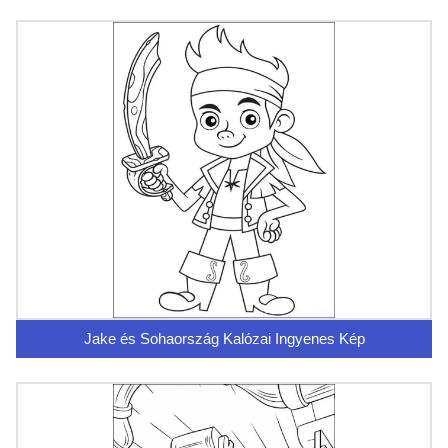
Jake és Sohaország Kalózai Ingyenes Kép