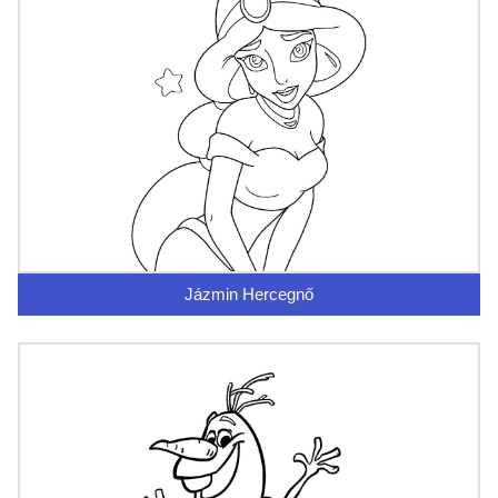
Jázmin Hercegnő