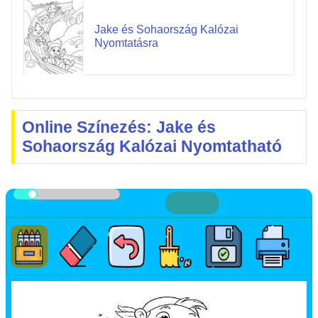
Jake és Sohaország Kalózai
Nyomtatásra
Online Színezés: Jake és
Sohaország Kalózai Nyomtatható