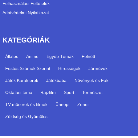
Felhasználási Feltételek
Adatvédelmi Nyilatkozat
KATEGÓRIÁK
Állatos
Anime
Egyéb Témák
Felnőtt
Festés Számok Szerint
Hírességek
Járművek
Játék Karakterek
Játékbaba
Növények és Fák
Oktatási téma
Rajzfilm
Sport
Természet
TV-műsorok és filmek
Ünnepi
Zenei
Zöldség és Gyümölcs