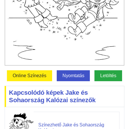
Online Színezés
Nyomtatás
Letöltés
Kapcsolódó képek Jake és
Sohaország Kalózai színezők
Színezhető Jake és Sohaország