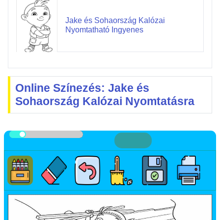
Jake és Sohaország Kalózai
Nyomtatható Ingyenes
Online Színezés: Jake és
Sohaország Kalózai Nyomtatásra