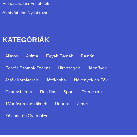
Felhasználási Feltételek
Adatvédelmi Nyilatkozat
KATEGÓRIÁK
Állatos
Anime
Egyéb Témák
Felnőtt
Festés Számok Szerint
Hírességek
Járművek
Játék Karakterek
Játékbaba
Növények és Fák
Oktatási téma
Rajzfilm
Sport
Természet
TV-műsorok és filmek
Ünnepi
Zenei
Zöldség és Gyümölcs