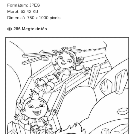
Formátum: JPEG
Méret: 63.42 KB
Dimenzió: 750 x 1000 pixels
286 Megtekintés