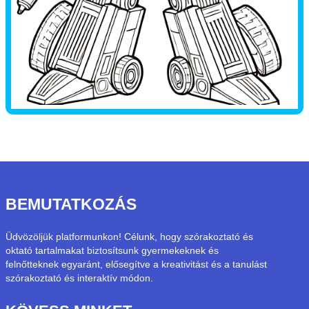
BEMUTATKOZÁS
Üdvözöljük platformunkon! Célunk, hogy szórakoztató és
oktató tartalmakat biztosítsunk gyermekeknek és
felnőtteknek egyaránt, elősegítve a kreativitást és a tanulást
szórakoztató és interaktív módon.