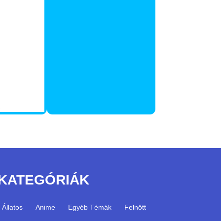
KATEGÓRIÁK
Állatos
Anime
Egyéb Témák
Felnőtt