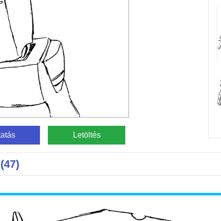
atás
Letöltés
(47)