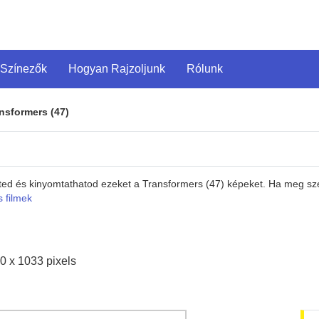
 Színezők
Hogyan Rajzoljunk
Rólunk
nsformers (47)
eted és kinyomtathatod ezeket a Transformers (47) képeket. Ha meg sz
 filmek
0 x 1033 pixels