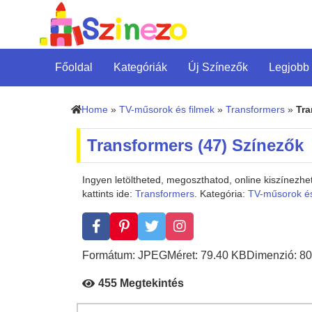
Főoldal
Kategóriák
Új Színezők
Legjobb
Home
»
TV-műsorok és filmek
»
Transformers
»
Tra
Transformers (47) Színezők
Ingyen letöltheted, megoszthatod, online kiszínezh
kattints ide:
Transformers
. Kategória:
TV-műsorok és
Formátum: JPEG
Méret: 79.40 KB
Dimenzió: 80
455 Megtekintés