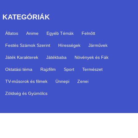
KATEGÓRIÁK
Állatos
Anime
Egyéb Témák
Felnőtt
Festés Számok Szerint
Hírességek
Járművek
Játék Karakterek
Játékbaba
Növények és Fák
Oktatási téma
Rajzfilm
Sport
Természet
TV-műsorok és filmek
Ünnepi
Zenei
Zöldség és Gyümölcs