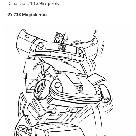
Dimenzió: 718 x 957 pixels
718 Megtekintés