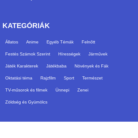
KATEGÓRIÁK
Állatos
Anime
Egyéb Témák
Felnőtt
Festés Számok Szerint
Hírességek
Járművek
Játék Karakterek
Játékbaba
Növények és Fák
Oktatási téma
Rajzfilm
Sport
Természet
TV-műsorok és filmek
Ünnepi
Zenei
Zöldség és Gyümölcs