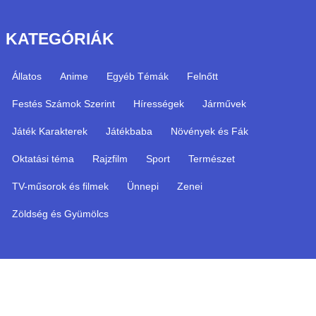
KATEGÓRIÁK
Állatos
Anime
Egyéb Témák
Felnőtt
Festés Számok Szerint
Hírességek
Járművek
Játék Karakterek
Játékbaba
Növények és Fák
Oktatási téma
Rajzfilm
Sport
Természet
TV-műsorok és filmek
Ünnepi
Zenei
Zöldség és Gyümölcs